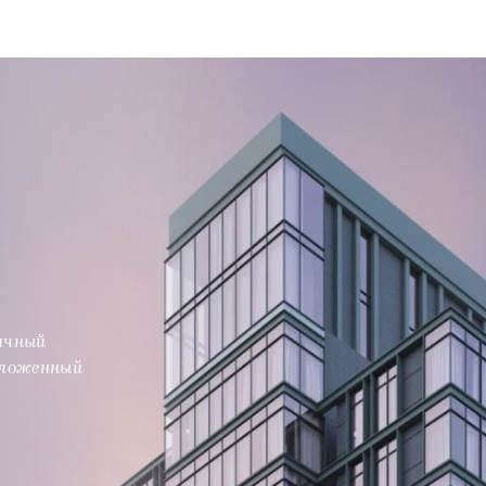
ичный
оложенный