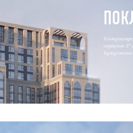
ПОК
Ультрасовре
сервисом 5*
Кутузовског