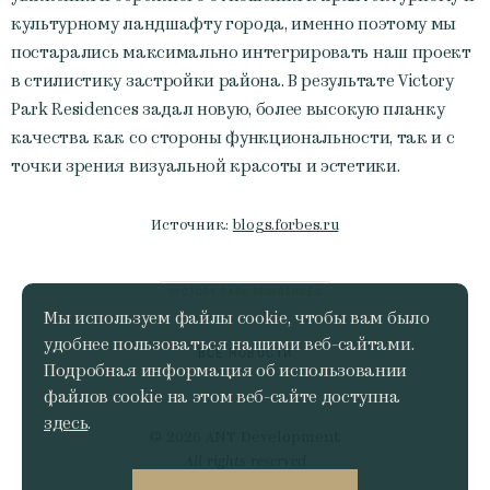
культурному ландшафту города, именно поэтому мы
постарались максимально интегрировать наш проект
в стилистику застройки района. В результате Victory
Park Residences задал новую, более высокую планку
качества как со стороны функциональности, так и с
точки зрения визуальной красоты и эстетики.
Источник:
blogs.forbes.ru
VICTORY PARK RESIDENCES
Мы используем файлы cookie, чтобы вам было
удобнее пользоваться нашими веб-сайтами.
ВСЕ НОВОСТИ
Подробная информация об использовании
файлов cookie на этом веб-сайте доступна
здесь
.
© 2026 ANT Development
All rights reserved