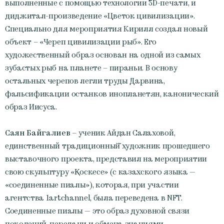
выполненные с помощью технологии 3D-печати, и
диджитал-произведение «Цветок цивилизации».
Специально для мероприятия Кирилл создал новый
объект – «Череп цивилизации рыб». Его
художественный образ основан на одной из самых
зубастых рыб на планете – пираньи. В основу
остальных черепов легли труды Дарвина,
фальсификации останков инопланетян, канонический
образ Иисуса.
Саян Байгалиев
– ученик Айдан Салаховой,
единственный традиционный̆ художник прошедшего
выставочного проекта, представил на мероприятии
свою скульптуру «Қоскесе» (с казахского языка —
«соединенные пиалы»), которая, при участии
агентства 1artchannel, была переведена в NFT.
Соединенные пиалы — это образ духовной связи
поколений, передачи и обмена знаниями.