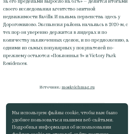
за его пределами выросло на 61%» — делится итогами
своего исследования агентство элитной
недвижимости Savills. И пальма первенства здесь у
Дорогомилово. Экспансия района началась в 2020-м, с
тех пор он уверенно держится в лидерах и по
количеству заключенных сделок, и по предложению, а
одними из самых популярных у покупателей по-
прежнему остаются «Поклонная 9» и Victory Park
Residences.
Источник:
moskvichmag.ru
ПОКЛОННАЯ 9
VICTORY PARK RESIDENCES
Мы используем файлы cookie, чтобы вам было
удобнее пользоваться нашими веб-сайтами.
ВСЕ НОВОСТИ
Подробная информация об использовании