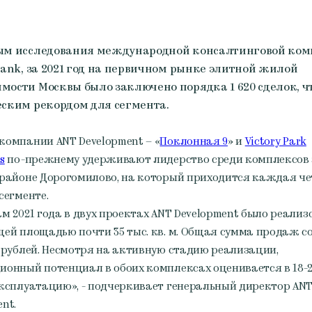
ым исследования международной консалтинговой ко
rank, за 2021 год на первичном рынке элитной жилой
ости Москвы было заключено порядка 1 620 сделок, ч
ским рекордом для сегмента.
компании ANT Development – «
Поклонная 9
» и
Victory Park
s
по-прежнему удерживают лидерство среди комплексов 
 районе Дорогомилово, на который приходится каждая ч
сегменте.
ам 2021 года в двух проектах ANT Development было реализ
щей площадью почти 35 тыс. кв. м. Общая сумма продаж с
д рублей. Несмотря на активную стадию реализации,
ионный потенциал в обоих комплексах оценивается в 18-
эксплуатацию», - подчеркивает генеральный директор AN
ent.