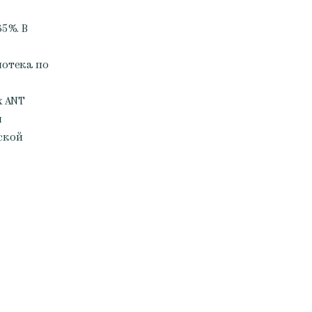
5%. В
потека по
х ANT
м
ской
.