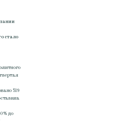
мпании
то стало
элитного
етвертая
овано 319
оставила
20% до
T