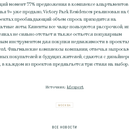
щий момент 77% предложения в комплексе апартаментов
я 9» уже продано, Victory Park Residences реализован на 6
оектах преобладающий объем спроса приходится на
атные лоты. Клиенты все чаще пользуются рассрочкой, и
делках не сильно отстает и также остается популярным
ым инструментом для покупки недвижимости в проекта
ent. Флагманские комплексы компании, отвечая запроса
ных покупателей и будущих жителей, сдаются с дизайнер
, в каждом из проектов предлагается три стиля на выбор
Источник:
kf.expert
МОСКВА
ВСЕ НОВОСТИ