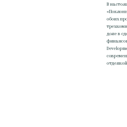
В настоя
«Поклонна
обоих пр
трехкомн
доле в с
финансов
Developm
современ
отделкой