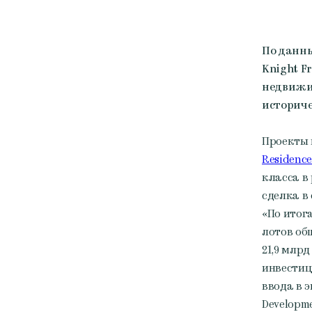
По данн
Knight F
недвижим
историче
Проекты 
Residence
класса в
сделка в 
«По итог
лотов об
21,9 млр
инвестиц
ввода в 
Developm