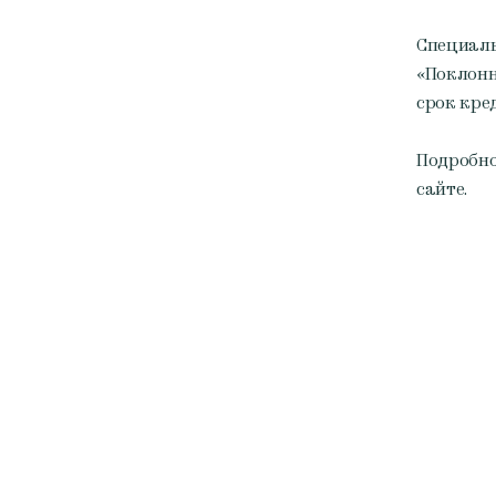
Специаль
«Поклонн
срок кред
Подробно
сайте.