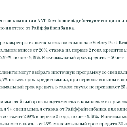
ентов компании ANT Development действуют специальн
по ипотеке от Райффайзенбанка.
ре квартиры в элитном жилом комплексе Victory Park Resi
альном взносе от 20%, ставка на первые 2 года кредитов
2,99%, после - 9,19%. Максимальный срок кредита – 30 лет.
клиенты могут выбрать ипотечную программу со специал
6,5% на весь срок кредитования, при первоначальном взно
симальный срок кредита в таком случае не превышает 25 
ивая свой выбор на апартаментах в комплексе с сервисо
ая 9», специальная ставка от Райффайзенбанка для кли
 составит 2,99% в первые 2 года, после - 9.19%. Минималь
ального взноса - от 25%, максимальный срок кредита 30 л