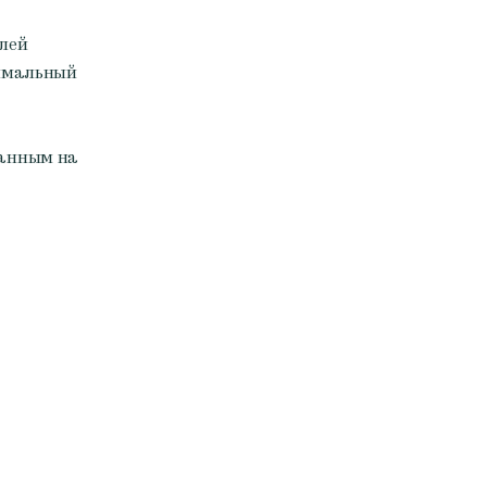
елей
симальный
занным на