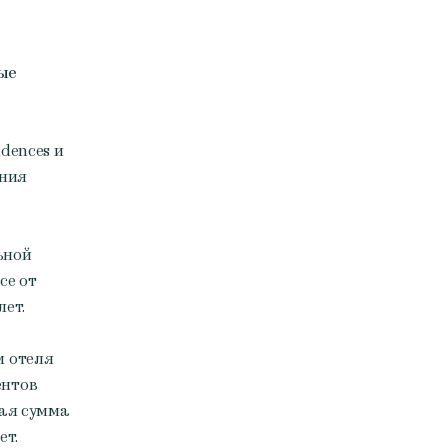
ые
dences и
ания
ьной
се от
лет.
м отеля
ентов
ная сумма
ет.