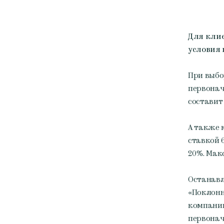
Для кли
условия 
При выбо
первонач
составит 
А также 
ставкой 
20%. Мак
Останавл
«Поклонн
компании
первонач