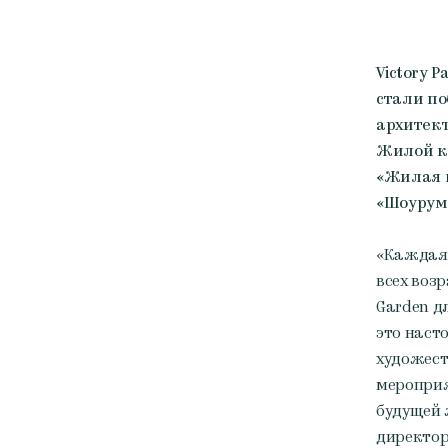
Victory 
стали п
архитект
Жилой ко
«Жилая н
«Шоурум
«Каждая 
всех возр
Garden дл
это наст
художест
мероприя
будущей 
директор