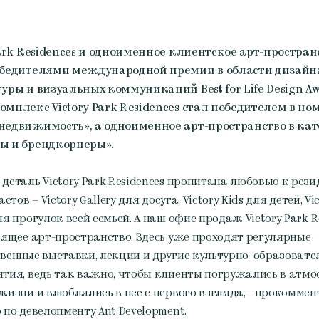
Park Residences и одноименное клиентское арт-простран
обедителями международной премии в области дизайн
уры и визуальных коммуникаций Best for Life Design Aw
мплекс Victory Park Residences стал победителем в н
едвижимость», а одноименное арт-пространство в ка
ы и брендкорнеры».
деталь Victory Park Residences пропитана любовью к рез
астов – Victory Gallery для досуга, Victory Kids для детей, Vi
я прогулок всей семьей. А наш офис продаж Victory Park R
оящее арт-пространство. Здесь уже проходят регулярные
венные выставки, лекции и другие культурно-образовате
тия, ведь так важно, чтобы клиенты погружались в атмо
жизни и влюблялись в нее с первого взгляда, - прокомме
 по девелопменту Ant Development.