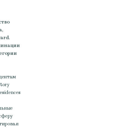
ство
а,
ard.
оминации
тегории
идентам
ctory
esidences
льные
сферу
нтировал