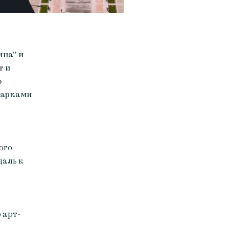
ина” и
r и
ю
 парками
ого
даль к
 арт-