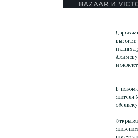
Дорогоми
высотки 
наших д
Акимову 
и эклект
В новом 
жителя М
обелиску
Открывай
живописн
пространс