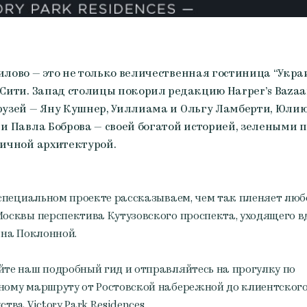
лово — это не только величественная гостиница “Укра
Сити. Запад столицы покорил редакцию Harper’s Bazaa
рузей — Яну Кушнер, Уиллиама и Ольгу Ламберти, Юли
и Павла Боброва — своей богатой историей, зелеными
ичной архитектурой.
специальном проекте рассказываем, чем так пленяет люб
осквы перспектива Кутузовского проспекта, уходящего в
 на Поклонной.
те наш подробный гид и отправляйтесь на прогулку по
ому маршруту от Ростовской набережной до клиентского
тва Victory Park Residences.