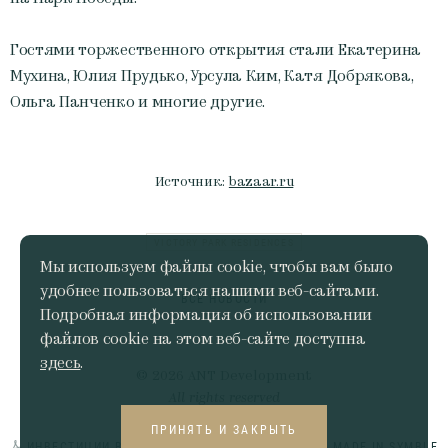
Гостями торжественного открытия стали Екатерина
Мухина, Юлия Прудько, Урсула Ким, Катя Добрякова,
Ольга Панченко и многие другие.
Источник:
bazaar.ru
VICTORY PARK RESIDENCES
Мы используем файлы cookie, чтобы вам было
удобнее пользоваться нашими веб-сайтами.
ВСЕ НОВОСТИ
Подробная информация об использовании
файлов cookie на этом веб-сайте доступна
здесь
.
© 2026 ANT Development
All rights reserved
ПРИНЯТЬ И ЗАКРЫТЬ
ИНВЕСТИЦИИ В БУДУЩЕЕ
MADE IN SYMBLE