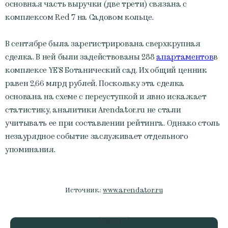
основная часть выручки (две трети) связана с
комплексом Red 7 на Садовом кольце.
В сентябре была зарегистрирована сверхкрупная
сделка. В ней были задействованы 288
апартаментов
в
комплексе YE’S Ботанический сад. Их общий ценник
равен 2,66 млрд рублей. Поскольку эта сделка
основана на схеме с переуступкой и явно искажает
статистику, аналитики Arendator.ru не стали
учитывать ее при составлении рейтинга. Однако столь
незаурядное событие заслуживает отдельного
упоминания.
Источник:
www.arendator.ru
МОСКВА