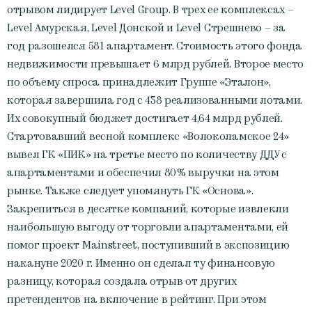
отрывом лидирует Level Group. В трех ее комплексах –
Level Амурская, Level Донской и Level Стрешнево – за
год разошелся 581 апартамент. Стоимость этого фонда
недвижимости превышает 6 млрд рублей. Второе место
по объему спроса принадлежит Группе «Эталон»,
которая завершила год с 438 реализованными лотами.
Их совокупный бюджет достигает 4,64 млрд рублей.
Стартовавший весной комплекс «Волоколамское 24»
вывел ГК «ПИК» на третье место по количеству ДДУ с
апартаментами и обеспечил 80% выручки на этом
рынке. Также следует упомянуть ГК «Основа».
Закрепиться в десятке компаний, которые извлекли
наибольшую выгоду от торговли апартаментами, ей
помог проект Mainstreet, поступивший в экспозицию
накануне 2020 г. Именно он сделал ту финансовую
разницу, которая создала отрыв от других
претендентов на включение в рейтинг. При этом