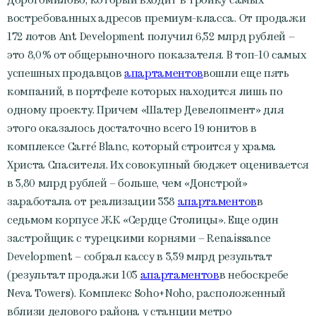
востребованных адресов премиум-класса. От продажи
172 лотов Ant Development получил 6,32 млрд рублей –
это 8,0% от общерыночного показателя. В топ-10 самых
успешных продавцов
апартаментов
вошли еще пять
компаний, в портфеле которых находится лишь по
одному проекту. Причем «Шатер Девелопмент» для
этого оказалось достаточно всего 19 юнитов в
комплексе Carré Blanc, который строится у храма
Христа Спасителя. Их совокупный бюджет оценивается
в 3,80 млрд рублей – больше, чем «Донстрой»
заработала от реализации 338
апартаментов
в
седьмом корпусе ЖК «Сердце Столицы». Еще один
застройщик с турецкими корнями – Renaissance
Development – собрал кассу в 3,39 млрд результат
(результат продажи 103
апартаментов
в небоскребе
Neva Towers). Комплекс Soho+Noho, расположенный
вблизи делового района у станции метро