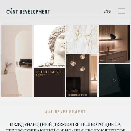
ENG
ФОРМИРУЕМ
ПЕРЕДОВОЕ
СООБЩЕСТВО
МЫ СОЗДАЕМ НЕ
УНИКАЛЬНЫЕ
ЖИЛЬЦОВ
ПРОСТО ЖИЛЬЕ,
СЕРВИСЫ В
МЫ СОЗДАЕМ
КАЖДОМ ПРОЕКТЕ
ИНФРАСТРУКТУРУ
БЛАГОПОЛУЧИЯ
СТРОИМ ПРОЕКТЫ,
АКТУАЛЬНЫЕ НА
КАЧЕСТВО В ДЕТАЛЯХ
ДЕСЯТИЛЕТИЯ
ВПЕРЕД
ЦЕННОСТЬ ОБРЕТАЕТ
ГАРАНТИРУЕМ
НАСТОЯЩИЙ
ФОРМУ
КОМФОРТ, КРАСОТУ
ПРОЕКТЫ ANT
И УДОВОЛЬСТВИЕ
DEVELOPMENT –
СОВРЕМЕННОЕ
ВОПЛОЩЕНИЕ
ЦЕННОСТИ.
ДИЗАЙН И ТЕХНОЛОГИЧНОСТЬ
СОВЕРШЕННОЕ МАСТЕРСТВО
ANT DEVELOPMENT
МЕЖДУНАРОДНЫЙ ДЕВЕЛОПЕР ПОЛНОГО ЦИКЛА,