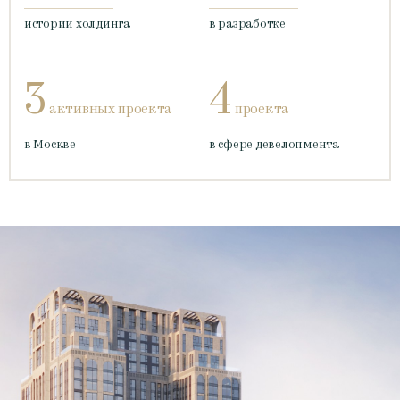
истории холдинга
в разработке
3
4
активных проекта
проекта
в Москве
в сфере девелопмента