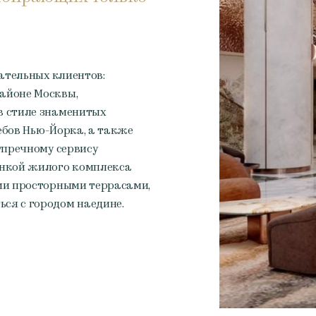
кательных клиентов:
айоне Москвы,
в стиле знаменитых
ебов Нью-Йорка, а также
упречному сервису
инкой жилого комплекса
ми просторными террасами,
ся с городом наедине.