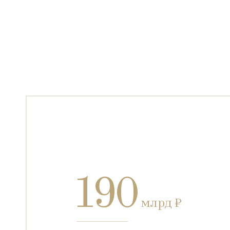
190
млрд ₽