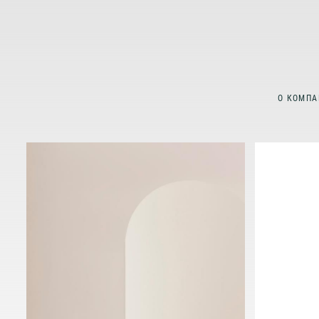
О КОМПА
МЫ
ПР
М
ИН