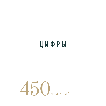
ЦИФРЫ
450
тыс. м²