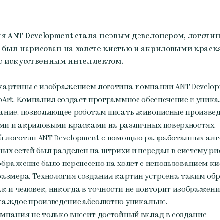
 ANT Development стала первым девелопером, логоти
 был нарисован на холсте кистью и акриловыми крас
с искусственным интеллектом.
картины с изображением логотипа компании ANT Develop
bArt. Компания создает программное обеспечение и уника
ание, позволяющее роботам писать живописные произве
и и акриловыми красками на различных поверхностях.
 логотип ANT Development с помощью разработанных ал
ных сетей был разделен на штрихи и передан в систему ри
ображение было перенесено на холст с использованием ки
размера. Технология создания картин устроена таким обр
как и человек, никогда в точности не повторит изображени
каждое произведение абсолютно уникально.
мпания не только вносит достойный вклад в создание