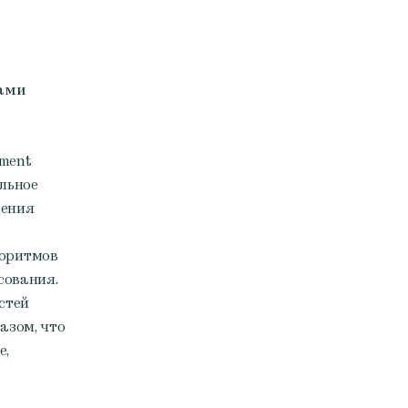
п
ками
ment
льное
дения
горитмов
сования.
стей
азом, что
е,