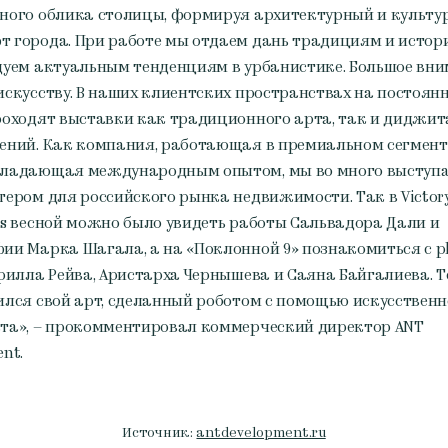
ного облика столицы, формируя архитектурный и культу
 города. При работе мы отдаем дань традициям и истори
дуем актуальным тенденциям в урбанистике. Большое вн
искусству. В наших клиентских пространствах на постоян
роходят выставки как традиционного арта, так и диджит
ений. Как компания, работающая в премиальном сегменте
бладающая международным опытом, мы во много выступ
тером для российского рынка недвижимости. Так в Victory
es весной можно было увидеть работы Сальвадора Дали и
ии Марка Шагала, а на «Поклонной 9» познакомиться с ph
ирилла Рейва, Аристарха Чернышева и Саяна Байгалиева. Т
ился свой арт, сделанный роботом с помощью искусственн
та», – прокомментировал коммерческий директор ANT
nt.
Источник:
antdevelopment.ru