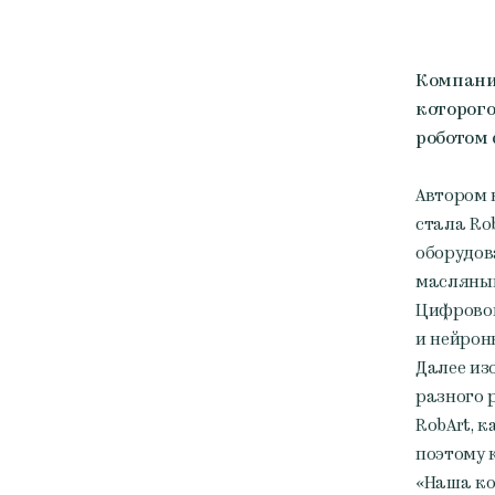
Компания
которого
роботом 
Автором 
стала Ro
оборудов
масляным
Цифровой
и нейрон
Далее из
разного 
RobArt, 
поэтому 
«Наша ко