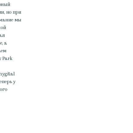
рный
и, но при
имание мы
ной
ал
, а
аем
 Park
ygital
еперь у
ого