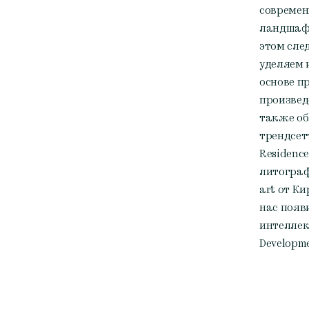
современ
ландшафт
этом сле
уделяем 
основе п
произвед
также о
трендсет
Residenc
литограф
art от К
нас появ
интеллек
Developme